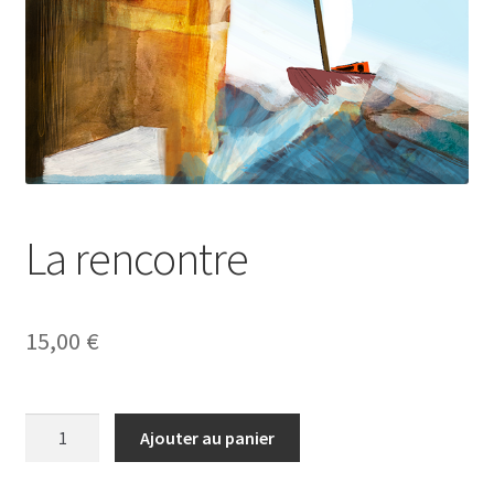
Panier
Politique de confidentialité
Politique de cookies (EU)
Validation de la commande
La rencontre
15,00
€
quantité
Ajouter au panier
de
La