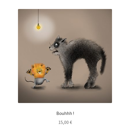
Bouhhh !
15,00
€