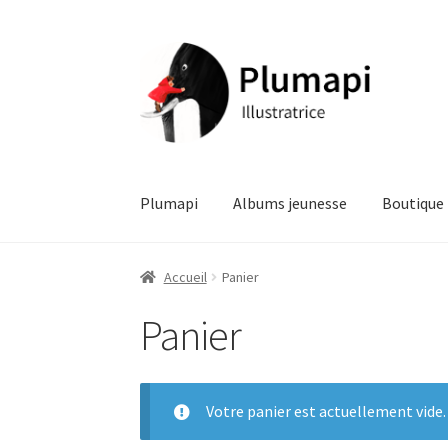
Aller
Aller
à
au
la
contenu
navigation
Plumapi
Albums jeunesse
Boutique
Accueil
Albums jeunesse
Boutique
Conditions
Accueil
Panier
Panier
Politique de confidentialité
Politique de cook
Votre panier est actuellement vide.