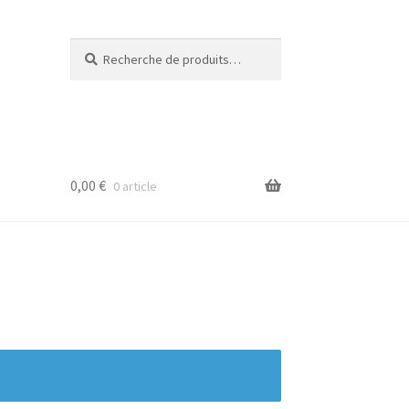
Recherche
Recherche
pour :
0,00
€
0 article