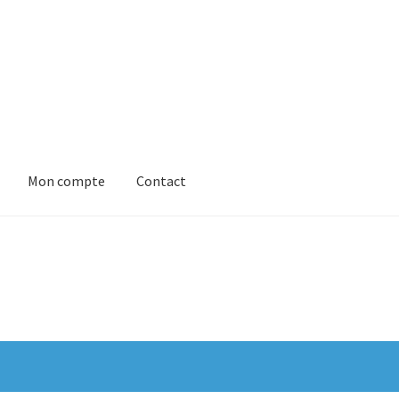
Mon compte
Contact
 générales de Vente
Contact
Mon compte
Panier
ies (EU)
Validation de la commande