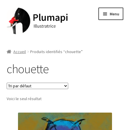
Aller
Aller
Menu
à
au
la
contenu
navigation
Accueil
Accueil
Produits identifiés “chouette”
Albums jeunesse
chouette
Boutique
Conditions générales de Vente
Voici le seul résultat
Contact
Mon compte