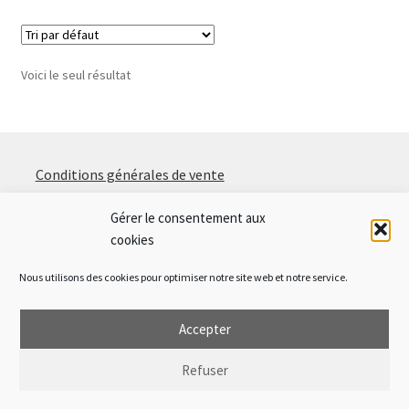
Voici le seul résultat
Conditions générales de vente
Politique de confidentialité
Gérer le consentement aux
cookies
Politique de cookies (EU
)
Contact
Nous utilisons des cookies pour optimiser notre site web et notre service.
© Plumapi 2021
Accepter
Refuser
0
Recherche
Recherche